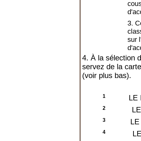
cous
d'a
3. C
clas
sur l
d'a
4. À la sélection 
servez de la cart
(voir plus bas).
1
LE
2
L
3
LE
4
L