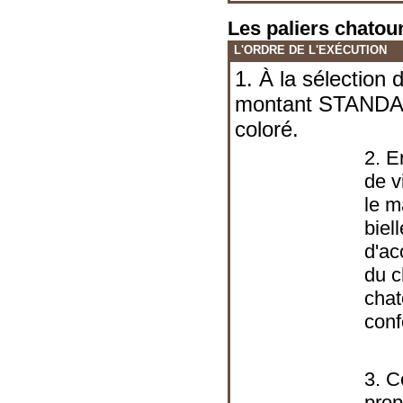
Les paliers chato
L'ORDRE DE L'EXÉCUTION
1. À la sélection 
montant STANDAR
coloré.
2. E
de v
le m
biell
d'a
du c
chat
conf
3. C
prop