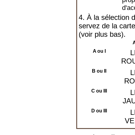
d'a
4. À la sélection 
servez de la cart
(voir plus bas).
A ou I
L
RO
B ou II
L
RO
C ou III
L
JA
D ou III
L
VE