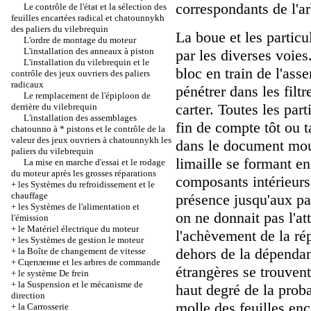
correspondants de l'ar
Le contrôle de l'état et la sélection des
feuilles encartées radical et chatounnykh
des paliers du vilebrequin
La boue et les particu
L'ordre de montage du moteur
L'installation des anneaux à piston
par les diverses voies.
L'installation du vilebrequin et le
bloc en train de l'as
contrôle des jeux ouvriers des paliers
radicaux
pénétrer dans les filt
Le remplacement de l'épiploon de
carter. Toutes les part
derrière du vilebrequin
L'installation des assemblages
fin de compte tôt ou t
chatounno à * pistons et le contrôle de la
valeur des jeux ouvriers à chatounnykh les
dans le document mou d
paliers du vilebrequin
limaille se formant e
La mise en marche d'essai et le rodage
du moteur après les grosses réparations
composants intérieurs 
+
les Systèmes du refroidissement et le
chauffage
présence jusqu'aux pal
+
les Systèmes de l'alimentation et
on ne donnait pas l'a
l'émission
+
le Matériel électrique du moteur
l'achèvement de la ré
+
les Systèmes de gestion le moteur
dehors de la dépendan
+
la Boîte de changement de vitesse
+
Cцепление et les arbres de commande
étrangères se trouvent
+
le système De frein
+
la Suspension et le mécanisme de
haut degré de la proba
direction
molle des feuilles enc
+
la Carrosserie