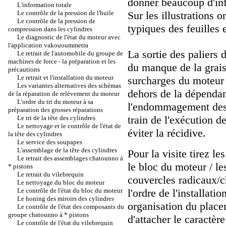
donner beaucoup d'info
L'information totale
Le contrôle de la pression de l'huile
Sur les illustrations 
Le contrôle de la pression de
typiques des feuilles 
compression dans les cylindres
Le diagnostic de l'état du moteur avec
l'application vakouoummetra
La sortie des paliers 
Le retrait de l'automobile du groupe de
machines de force - la préparation et les
du manque de la graiss
précautions
Le retrait et l'installation du moteur
surcharges du moteur 
Les variantes alternatives des schémas
dehors de la dépendan
de la réparation de relèvement du moteur
L'ordre du tri du moteur à sa
l'endommagement des f
préparation des grosses réparations
train de l'exécution 
Le tri de la tête des cylindres
Le nettoyage et le contrôle de l'état de
éviter la récidive.
la tête des cylindres
Le service des soupapes
L'assemblage de la tête des cylindres
Pour la visite tirez le
Le retrait des assemblages chatounno à
le bloc du moteur / les
* pistons
Le retrait du vilebrequin
couvercles radicaux/
Le nettoyage du bloc du moteur
Le contrôle de l'état du bloc du moteur
l'ordre de l'installati
Le honing des miroirs des cylindres
organisation du place
Le contrôle de l'état des composants du
groupe chatounno à * pistons
d'attacher le caractère
Le contrôle de l'état du vilebrequin