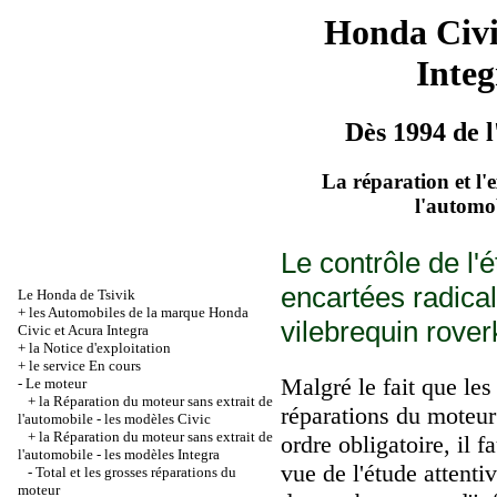
Honda Civ
Integ
Dès 1994 de l
La réparation et l'
l'automo
Le contrôle de l'é
encartées radica
Le Honda de Tsivik
+
les Automobiles de la marque Honda
vilebrequin rover
Civic et Acura Integra
+
la Notice d'exploitation
+
le service En cours
Malgré le fait que les
-
Le moteur
+
la Réparation du moteur sans extrait de
réparations du moteur
l'automobile - les modèles Civic
+
la Réparation du moteur sans extrait de
ordre obligatoire, il f
l'automobile - les modèles Integra
vue de l'étude attentiv
-
Total et les grosses réparations du
moteur