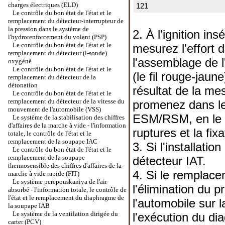
charges électriques (ELD)
121
Le contrôle du bon état de l'état et le
remplacement du détecteur-interrupteur de
la pression dans le système de
2. À l'ignition in
l'hydrorenforcement du volant (PSP)
Le contrôle du bon état de l'état et le
mesurez l'effort d
remplacement du détecteur (l-sonde)
l'assemblage de l'
oxygéné
Le contrôle du bon état de l'état et le
(le fil rouge-jaune
remplacement du détecteur de la
détonation
résultat de la mes
Le contrôle du bon état de l'état et le
remplacement du détecteur de la vitesse du
promenez dans le 
mouvement de l'automobile (VSS)
ESM/RSM, en le c
Le système de la stabilisation des chiffres
d'affaires de la marche à vide - l'information
ruptures et la fix
totale, le contrôle de l'état et le
remplacement de la soupape IAC
3. Si l'installati
Le contrôle du bon état de l'état et le
remplacement de la soupape
détecteur IAT.
thermosensible des chiffres d'affaires de la
4. Si le remplac
marche à vide rapide (FIT)
Le système perepouskaniya de l'air
l'élimination du p
absorbé - l'information totale, le contrôle de
l'état et le remplacement du diaphragme de
l'automobile sur 
la soupape IAB
Le système de la ventilation dirigée du
l'exécution du d
carter (PCV)