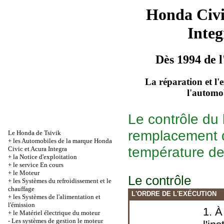
Honda Civ
Integ
Dès 1994 de l
La réparation et l'
l'automo
Le contrôle du b
remplacement d
Le Honda de Tsivik
+
les Automobiles de la marque Honda
température de 
Civic et Acura Integra
+
la Notice d'exploitation
+
le service En cours
+
le Moteur
Le contrôle
+
les Systèmes du refroidissement et le
chauffage
L'ORDRE DE L'EXÉCUTION
+
les Systèmes de l'alimentation et
l'émission
1. À
+
le Matériel électrique du moteur
-
Les systèmes de gestion le moteur