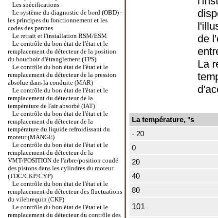
l'in
Les spécifications
disp
Le système du diagnostic de bord (OBD) -
les principes du fonctionnement et les
l'il
codes des pannes
Le retrait et l'installation RSM/ESM
de l
Le contrôle du bon état de l'état et le
entr
remplacement du détecteur de la position
du bouchoir d'étranglement (TPS)
La r
Le contrôle du bon état de l'état et le
temp
remplacement du détecteur de la pression
absolue dans la conduite (MAR)
d'a
Le contrôle du bon état de l'état et le
remplacement du détecteur de la
température de l'air absorbé (IAT)
Le contrôle du bon état de l'état et le
La température, °s
remplacement du détecteur de la
température du liquide refroidissant du
- 20
moteur (MANGE)
Le contrôle du bon état de l'état et le
0
remplacement du détecteur de la
VMT/POSITION de l'arbre/position coudé
20
des pistons dans les cylindres du moteur
40
(TDC/СКР/CYP)
Le contrôle du bon état de l'état et le
80
remplacement du détecteur des fluctuations
du vilebrequin (CKF)
101
Le contrôle du bon état de l'état et le
remplacement du détecteur du contrôle des