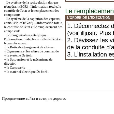
Le système de la recirculation des gaz
récupérant (EGR) - l'information totale, le
Le remplacemen
contrôle de l'état et le remplacement des
composants
L'ORDRE DE L'EXÉCUTION
Le système de la captation des vapeurs
combustibles (EVAP) - l'information totale,
1. Déconnectez du 
le contrôle de l'état et le remplacement des
composants
(voir illjustr. Plus
Le réorganisateur catalytique -
2. Dévissez les vi
l'information totale, le contrôle de l'état et
le remplacement
de la conduite d'
+
la Boîte de changement de vitesse
+
Cцепление et les arbres de commande
3. L'installation 
+
le système De frein
+
la Suspension et le mécanisme de
direction
+
la Carrosserie
+
le matériel électrique De bord
Продвижение сайта в сети, не дорого.