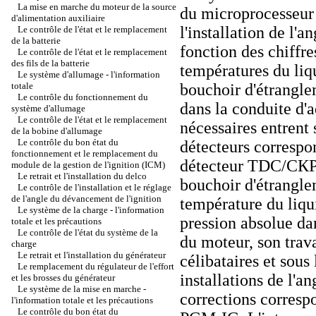
La mise en marche du moteur de la source
du microprocesseur 
d'alimentation auxiliaire
l'installation de l'
Le contrôle de l'état et le remplacement
de la batterie
fonction des chiffre
Le contrôle de l'état et le remplacement
des fils de la batterie
températures du liqu
Le système d'allumage - l'information
totale
bouchoir d'étrangle
Le contrôle du fonctionnement du
dans la conduite d'
système d'allumage
Le contrôle de l'état et le remplacement
nécessaires entrent
de la bobine d'allumage
Le contrôle du bon état du
détecteurs correspon
fonctionnement et le remplacement du
détecteur TDC/СКР/
module de la gestion de l'ignition (ICM)
Le retrait et l'installation du delco
bouchoir d'étrangle
Le contrôle de l'installation et le réglage
de l'angle du dévancement de l'ignition
température du liqui
Le système de la charge - l'information
pression absolue d
totale et les précautions
Le contrôle de l'état du système de la
du moteur, son travai
charge
Le retrait et l'installation du générateur
célibataires et sous
Le remplacement du régulateur de l'effort
installations de l'a
et les brosses du générateur
Le système de la mise en marche -
corrections corresp
l'information totale et les précautions
Le contrôle du bon état du