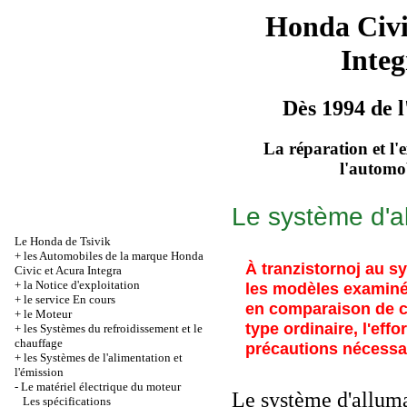
Honda Civ
Integ
Dès 1994 de l
La réparation et l'
l'automo
Le système d'al
Le Honda de Tsivik
+
les Automobiles de la marque Honda
À tranzistornoj au s
Civic et Acura Integra
+
la Notice d'exploitation
les modèles examiné
+
le service En cours
en comparaison de c
+
le Moteur
type ordinaire, l'effo
+
les Systèmes du refroidissement et le
chauffage
précautions nécessa
+
les Systèmes de l'alimentation et
l'émission
-
Le matériel électrique du moteur
Le système d'allum
Les spécifications