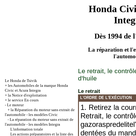
Honda Civ
Integ
Dès 1994 de l
La réparation et l'
l'automo
Le retrait, le contrôl
d'huile
Le Honda de Tsivik
+
les Automobiles de la marque Honda
Civic et Acura Integra
Le retrait
+
la Notice d'exploitation
L'ORDRE DE L'EXÉCUTION
+
le service En cours
-
Le moteur
1. Retirez la co
+
la Réparation du moteur sans extrait de
Retrait, le contrôle
l'automobile - les modèles Civic
-
La réparation du moteur sans extrait de
gazoraspredelitel
l'automobile - les modèles Integra
L'information totale
dentées du man
Les actions préparatoires et la liste des