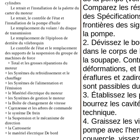
cylindres
Comparez les rés
Le retrait et l'installation de la palette du
carter du moteur
des Spécification
Le retrait, le contrôle de l'état et
l'installation de la pompe d'huile
frontières des si
Le remplacement du volant / du disque
la pompe.
de transmission
Le remplacement de l'épiploon de
2. Dévissez le bo
derrière du vilebrequin
Le contrôle de l'état et le remplacement
dans le corps de 
des supports de la suspension du groupe de
machines de force
la soupape. Contr
+
Total et les grosses réparations du
déformations, et 
moteur
+
les Systèmes du refroidissement et le
éraflures et zad
chauffage
+
les Systèmes de l'alimentation et
sont passibles d
l'émission
+
le Matériel électrique du moteur
3. Établissez les
+
les Systèmes de gestion le moteur
bourrez les cavit
+
la Boîte de changement de vitesse
+
Cцепление et les arbres de commande
technique.
+
le système De frein
+
la Suspension et le mécanisme de
4. Graissez les vi
direction
+
la Carrosserie
pompe avec l'herm
+
le matériel électrique De bord
couvercle, vissez 