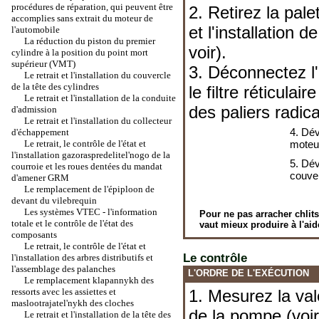
procédures de réparation, qui peuvent être
2. Retirez la pale
accomplies sans extrait du moteur de
et l'installation 
l'automobile
La réduction du piston du premier
voir).
cylindre à la position du point mort
supérieur (VMT)
3. Déconnectez 
Le retrait et l'installation du couvercle
de la tête des cylindres
le filtre réticula
Le retrait et l'installation de la conduite
des paliers radic
d'admission
Le retrait et l'installation du collecteur
4. Dév
d'échappement
Le retrait, le contrôle de l'état et
moteur
l'installation gazoraspredelitel'nogo de la
5. Dév
courroie et les roues dentées du mandat
couver
d'amener GRM
Le remplacement de l'épiploon de
devant du vilebrequin
Les systèmes VTEC - l'information
Pour ne pas arracher chlitsy
totale et le contrôle de l'état des
vaut mieux produire à l'ai
composants
Le retrait, le contrôle de l'état et
Le contrôle
l'installation des arbres distributifs et
l'assemblage des palanches
L'ORDRE DE L'EXÉCUTION
Le remplacement klapannykh des
ressorts avec les assiettes et
1. Mesurez la val
maslootrajatel'nykh des cloches
de la pompe (voir 
Le retrait et l'installation de la tête des