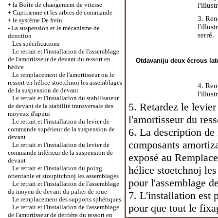
+
la Boîte de changement de vitesse
l'illu
+
Cцепление et les arbres de commande
3. Ren
+
le système De frein
l'illu
-
La suspension et le mécanisme de
serré.
direction
Les spécifications
Le retrait et l'installation de l'assemblage
de l'amortisseur de devant du ressort en
Otdavaniju deux écrous lat
hélice
Le remplacement de l'amortisseur ou le
ressort en hélice stoetchnoj les assemblages
4. Ren
de la suspension de devant
l'illu
Le retrait et l'installation du stabilisateur
5. Retardez le levier
de devant de la stabilité transversale des
moyeux d'appui
l'amortisseur du ress
Le retrait et l'installation du levier de
commande supérieur de la suspension de
6. La description de 
devant
composants amortiza
Le retrait et l'installation du levier de
commande inférieur de la suspension de
exposé
au Remplacem
devant
hélice stoetchnoj le
Le retrait et l'installation du poing
orientable et stoupitchnoj les assemblages
pour l'assemblage de
Le retrait et l'installation de l'assemblage
du moyeu de devant du palier de roue
7. L'installation est
Le remplacement des supports sphériques
pour que tout le fixa
Le retrait et l'installation de l'assemblage
de l'amortisseur de derrière du ressort en