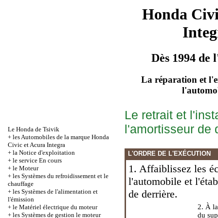
Honda Civ
Integ
Dès 1994 de l
La réparation et l'
l'automo
Le retrait et l'in
l'amortisseur de 
Le Honda de Tsivik
+
les Automobiles de la marque Honda
Civic et Acura Integra
+
la Notice d'exploitation
L'ORDRE DE L'EXÉCUTION
+
le service En cours
1. Affaiblissez les 
+
le Moteur
+
les Systèmes du refroidissement et le
l'automobile et l'éta
chauffage
+
les Systèmes de l'alimentation et
de derrière.
l'émission
2. À l
+
le Matériel électrique du moteur
+
les Systèmes de gestion le moteur
du sup