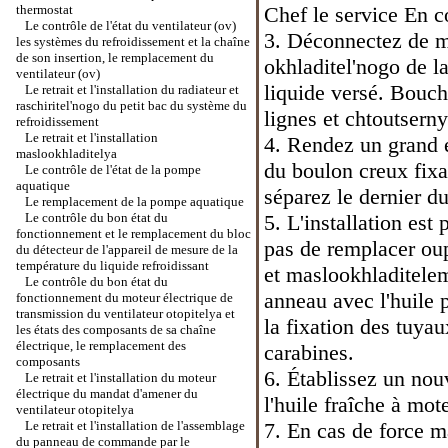
thermostat
Chef
le service En c
Le contrôle de l'état du ventilateur (ov)
3. Déconnectez de m
les systèmes du refroidissement et la chaîne
de son insertion, le remplacement du
okhladitel'nogo de la
ventilateur (ov)
liquide versé. Bouche
Le retrait et l'installation du radiateur et
raschiritel'nogo du petit bac du système du
lignes et chtoutserny
refroidissement
Le retrait et l'installation
4. Rendez un grand é
maslookhladitelya
du boulon creux fixa
Le contrôle de l'état de la pompe
aquatique
séparez le dernier d
Le remplacement de la pompe aquatique
Le contrôle du bon état du
5. L'installation est
fonctionnement et le remplacement du bloc
pas de remplacer oupl
du détecteur de l'appareil de mesure de la
température du liquide refroidissant
et maslookhladitelem
Le contrôle du bon état du
anneau avec l'huile 
fonctionnement du moteur électrique de
transmission du ventilateur otopitelya et
la fixation des tuyau
les états des composants de sa chaîne
électrique, le remplacement des
carabines.
composants
6. Établissez un nou
Le retrait et l'installation du moteur
électrique du mandat d'amener du
l'huile fraîche à mot
ventilateur otopitelya
Le retrait et l'installation de l'assemblage
7. En cas de force m
du panneau de commande par le