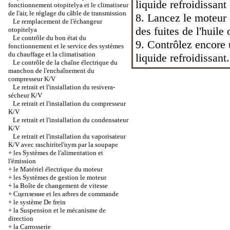
liquide refroidissant 
fonctionnement otopitelya et le climatiseur
de l'air, le réglage du câble de transmission
8. Lancez le moteur 
Le remplacement de l'échangeur
des fuites de l'huile 
otopitelya
Le contrôle du bon état du
9. Contrôlez encore u
fonctionnement et le service des systèmes
du chauffage et la climatisation
liquide refroidissant.
Le contrôle de la chaîne électrique du
manchon de l'enchaînement du
compresseur K/V
Le retrait et l'installation du resivera-
sécheur K/V
Le retrait et l'installation du compresseur
K/V
Le retrait et l'installation du condensateur
K/V
Le retrait et l'installation du vaporisateur
K/V avec raschiritel'nym par la soupape
+
les Systèmes de l'alimentation et
l'émission
+
le Matériel électrique du moteur
+
les Systèmes de gestion le moteur
+
la Boîte de changement de vitesse
+
Cцепление et les arbres de commande
+
le système De frein
+
la Suspension et le mécanisme de
direction
+
la Carrosserie