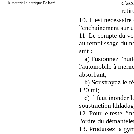
d'ac
+
le matériel électrique De bord
reti
10. Il est nécessaire
l'enchaînement sur 
11. Le compte du vo
au remplissage du n
suit :
a) Fusionnez l'huile
l'automobile à merno
absorbant;
b) Soustrayez le rés
120 ml;
c) il faut inonder l
soustraction khlada
12. Pour le reste l'in
l'ordre du démantèl
13. Produisez la gy