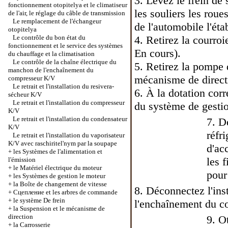
3. Levez le frein de
fonctionnement otopitelya et le climatiseur
les souliers les roue
de l'air, le réglage du câble de transmission
Le remplacement de l'échangeur
de l'automobile l'éta
otopitelya
Le contrôle du bon état du
4. Retirez la courro
fonctionnement et le service des systèmes
En cours
).
du chauffage et la climatisation
Le contrôle de la chaîne électrique du
5. Retirez la pompe 
manchon de l'enchaînement du
mécanisme de direct
compresseur K/V
Le retrait et l'installation du resivera-
6. À la dotation corr
sécheur K/V
Le retrait et l'installation du compresseur
du système de gestio
K/V
Le retrait et l'installation du condensateur
7. D
K/V
réfri
Le retrait et l'installation du vaporisateur
K/V avec raschiritel'nym par la soupape
d'ac
+
les Systèmes de l'alimentation et
les 
l'émission
+
le Matériel électrique du moteur
pour
+
les Systèmes de gestion le moteur
+
la Boîte de changement de vitesse
8. Déconnectez l'ins
+
Cцепление et les arbres de commande
+
le système De frein
l'enchaînement du c
+
la Suspension et le mécanisme de
direction
9. Ot
+
la Carrosserie