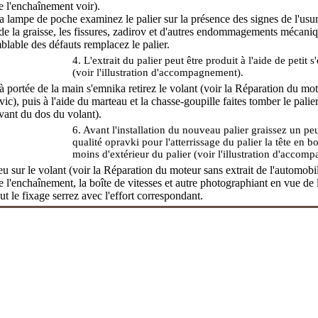
e l'enchaînement
voir).
la lampe de poche examinez le palier sur la présence des signes de l'usu
e la graisse, les fissures, zadirov et d'autres endommagements mécaniqu
blable des défauts remplacez le palier.
4. L'extrait du palier peut être produit à l'aide de petit
(voir l'illustration d'accompagnement).
 portée de la main s'emnika retirez le volant (voir
la Réparation du mote
vic
), puis à l'aide du marteau et la chasse-goupille faites tomber le palie
vant du dos du volant).
6. Avant l'installation du nouveau palier graissez un pe
qualité opravki pour l'atterrissage du palier la tête en 
moins d'extérieur du palier (voir l'illustration d'acco
ieu sur le volant (voir
la Réparation du moteur sans extrait de l'automobi
 l'enchaînement, la boîte de vitesses et autre photographiant en vue de l
t le fixage serrez avec l'effort correspondant.