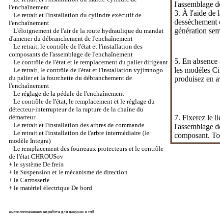
l'assemblage d
l'enchaînement
3. À l'aide de 
Le retrait et l'installation du cylindre exécutif de
dessèchement d
l'enchaînement
génération sem
L'éloignement de l'air de la route hydraulique du mandat
d'amener du débranchement de l'enchaînement
Le retrait, le contrôle de l'état et l'installation des
composants de l'assemblage de l'enchaînement
5. En absence à
Le contrôle de l'état et le remplacement du palier dirigeant
les modèles Ci
Le retrait, le contrôle de l'état et l'installation vyjimnogo
du palier et la fourchette du débranchement de
produisez en a
l'enchaînement
Le réglage de la pédale de l'enchaînement
Le contrôle de l'état, le remplacement et le réglage du
détecteur-interrupteur de la rupture de la chaîne du
démarreur
7. Fixerez le l
Le retrait et l'installation des arbres de commande
l'assemblage de
Le retrait et l'installation de l'arbre intermédiaire (le
composant. Tou
modèle Integra)
Le remplacement des fourreaux protecteurs et le contrôle
de l'état CHROUSov
+
le système De frein
+
la Suspension et le mécanisme de direction
+
la Carrosserie
+
le matériel électrique De bord
высокооплачиваемая работа для девушек в спб