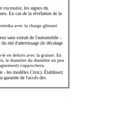
re excessive, les signes du
es. En cas de la révélation de la
 s'emnika avec la charge glissant
ur sans extrait de l'automobile -
r du nid d'atterrissage (le décalage
u-le en dehors avec la graisse. En
bois, le diamètre du diamètre un peu
mpagnement) s'approchera.
le - les modèles Civic
). Établissez
a garantie de l'accès des