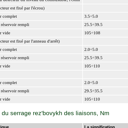
teur est fixé par l'écrou)
 complet
3.5÷5.0
éservoir rempli
25.5÷39.5
 vide
105÷108
teur est fixé par l'anneau d'arrêt)
 complet
2.0÷5.0
éservoir rempli
25.5÷39.5
 vide
105÷110
 complet
2.0÷5.0
éservoir rempli
29.5÷35.5
 vide
105÷110
s du serrage rez'bovykh des liaisons, Nm
tique
La signification