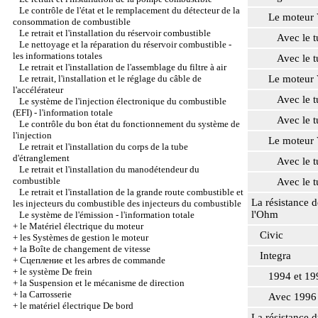
Le contrôle de l'état et le remplacement du détecteur de la
Le moteur 
consommation de combustible
Le retrait et l'installation du réservoir combustible
Avec le tuya
Le nettoyage et la réparation du réservoir combustible -
les informations totales
Avec le tuya
Le retrait et l'installation de l'assemblage du filtre à air
Le retrait, l'installation et le réglage du câble de
Le moteur V1
l'accélérateur
Avec le tuya
Le système de l'injection électronique du combustible
(EFI) - l'information totale
Avec le tuya
Le contrôle du bon état du fonctionnement du système de
l'injection
Le moteur 
Le retrait et l'installation du corps de la tube
d'étranglement
Avec le tuya
Le retrait et l'installation du manodétendeur du
combustible
Avec le tuya
Le retrait et l'installation de la grande route combustible et
La résistance d
les injecteurs du combustible des injecteurs du combustible
l'Ohm
Le système de l'émission - l'information totale
+
le Matériel électrique du moteur
Civic
+
les Systèmes de gestion le moteur
+
la Boîte de changement de vitesse
Integra
+
Cцепление et les arbres de commande
+
le système De frein
1994 et 19
+
la Suspension et le mécanisme de direction
+
la Carrosserie
Avec 1996
+
le matériel électrique De bord
La résistance 