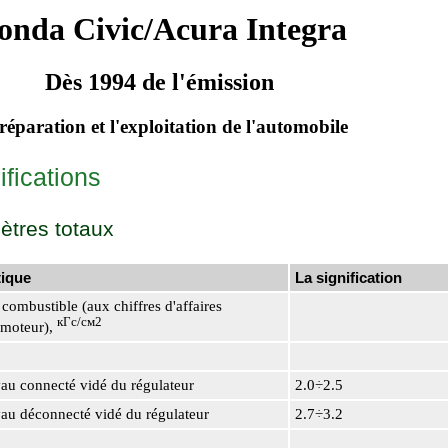
onda Civic/Acura Integra
Dès 1994 de l'émission
réparation et l'exploitation de l'automobile
fications
ètres totaux
tique
La signification
combustible (aux chiffres d'affaires
кГс/см2
u moteur),
 connecté vidé du régulateur
2.0÷2.5
 déconnecté vidé du régulateur
2.7÷3.2