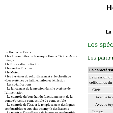
H
La 
Les spéci
Le Honda de Tsivik
+
les Automobiles de la marque Honda Civic et Acura
Les param
Integra
+
la Notice d'exploitation
+
le service En cours
La caractéris
+
le Moteur
+
les Systèmes du refroidissement et le chauffage
La pression du 
-
Les systèmes de l'alimentation et l'émission
célibataires d
Les spécifications
Le lancement de la pression dans le système de
Civic
l'alimentation
Le contrôle du bon état du fonctionnement de la
Avec le tuyau
pompe/pression combustible du combustible
Avec le tuyau
Le contrôle de l'état et le remplacement des lignes
combustibles et eux chtoutsernykh des liaisons
Integra
Le retrait et l'installation de la pompe combustible