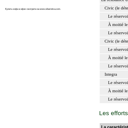
Civic (le détec
Купить кофе в офис смотрите на
www.sibaristica.com
.
Le réservoir
À moitié le r
Le réservoir
Civic (le détec
Le réservoir
À moitié le r
Le réservoir
Integra
Le réservoir
À moitié le r
Le réservoir
Les effort
La caractéris