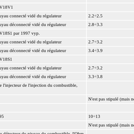
V18V1
u connecté vidé du régulateur
2.2÷2.5
u déconnecté vidé du régulateur
2.8÷3.3
8S1 par 1997 vyp.
u connecté vidé du régulateur
2.7÷3.2
u déconnecté vidé du régulateur
3.4÷3.9
V18S1
u connecté vidé du régulateur
2.7÷3.2
u déconnecté vidé du régulateur
3.3÷3.8
e l'injecteur de l'injection du combustible,
N'est pas stipulé (mais n
95
10÷13
N'est pas stipulé (mais n
du détecteur du niveau du combustible, l'Ohm